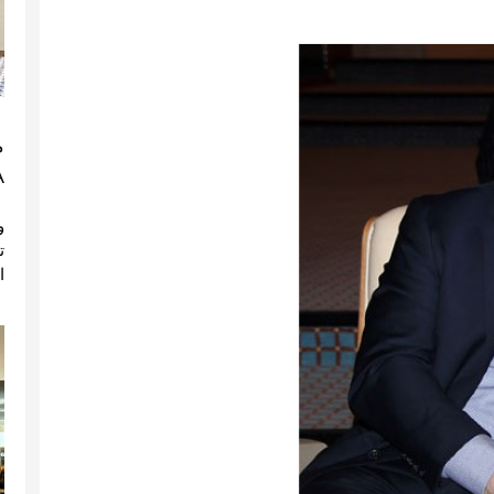
م
)
ا