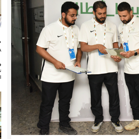
م
)
ا