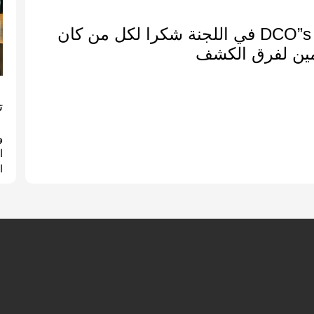
عمل رائع يضاف لإنجازات لفرق العمل و ال DCO”s في اللجنة شكرا لكل من كان
مين لفرق الكشف
ت
و
ا