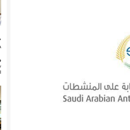
م
)
ا