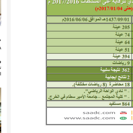
م
)
ا