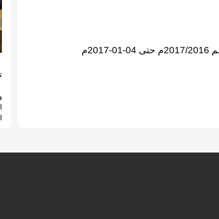
‎‎‏
ت
و
ا