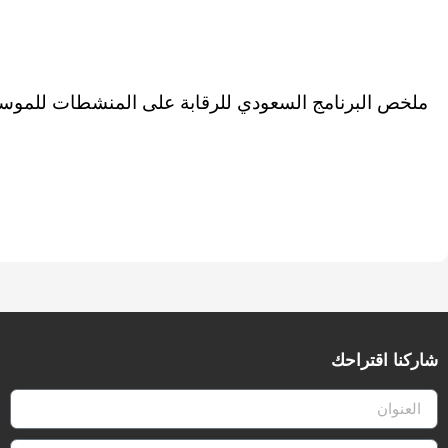
ملخص البرنامج السعودي للرقابة على المنشطات للموسم 2017/2016م حتى 04-01-2017م‎
شاركنا اقتراحك