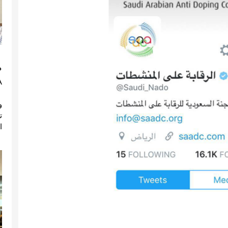
م
)
ا