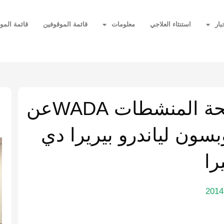
بار
استنثاء العلاجي
معلومات
قائمة الموقوفين
قائمة المو
ا
توضيح الوكالة الدولية لمكافحة المنشطات WADAعن
سون لياندرو بيريرا دي
را