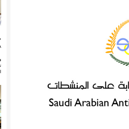
م
)
ا