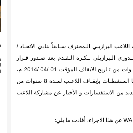
ت
لاعب البرازيلي الـمحترف سـابقاً بنادي الاتحـاد /
دوري الـبرازيلي لـكـرة الـقـدم بعد صـدور قـرار
و
بإيـقافـه عـن المشاركات المحلية والـدوليـة لمدة 4 سنـوات من تـاريخ الايقاف المؤقت 01 /04 /2014 م،
ا
وبعد ذلك صدور قرار لجنة الاستئناف السـعودية لقـضايـا المنشطـات بإيقـاف اللاعـب لمـدة 8 سنوات من
0 /2014م، وحيث وردت العديد من الاستفسارات و الأخبار عن مشاركة اللاعب
WA
عن هذا الاجراء، أفادت ما يلي: