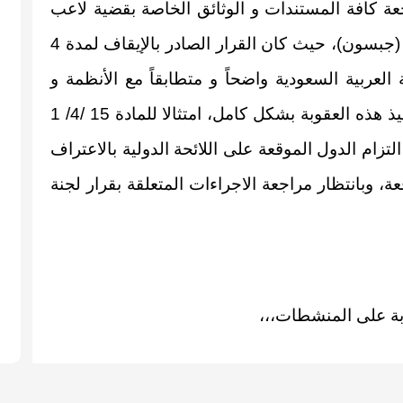
عة كافة المستندات و الوثائق الخاصة بقضية لاعب
كرة القدم البرازيلي جوبسون لياندرو بيريرا دي أوليفيرا (جبسون)، حيث كان القرار الصادر بالإيقاف لمدة 4
عربية السعودية واضحاً و متطابقاً مع الأنظمة و
القوانين الدولية ويجب احترام جميع هذه الاجراءات و تنفيذ هذه العقوبة بشكل كامل، امتثالا للمادة 15 /4/ 1
زام الدول الموقعة على اللائحة الدولية بالاعتراف
، وبانتظار مراجعة الاجراءات المتعلقة بقرار لجنة
لمنشطات،،،