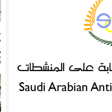
م
)
ا