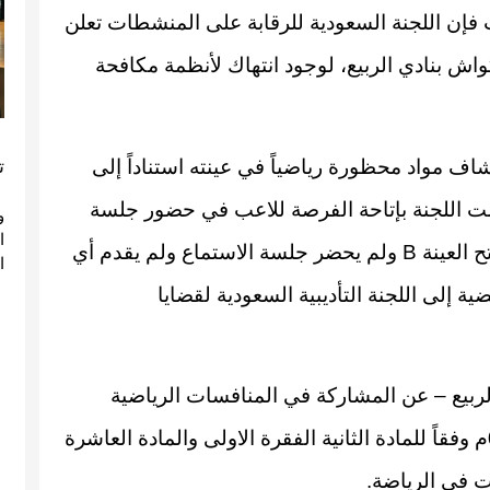
ات فإن اللجنة السعودية للرقابة على المنشطات تعلن
اش بنادي الربيع، لوجود انتهاك لأنظمة مكافحة
ف مواد محظورة رياضياً في عينته استناداً إلى
ت
 قامت اللجنة بإتاحة الفرصة للاعب في حضور جلسة
و
استماع وفتح العينة B، إلا أن اللاعب تنازل عن حقه في فتح العينة B ولم يحضر جلسة الاستماع ولم يقدم أي
ا
ة إلى اللجنة التأديبية السعودية لقضايا
الربيع – عن المشاركة في المنافسات الرياضية
داخلياً وخارجياً لمدة سنتين اعتباراً من تاريخ 05/05/2012م وفقاً للمادة الثانية الفقرة الاولى والمادة العاشرة
ت في الرياضة.