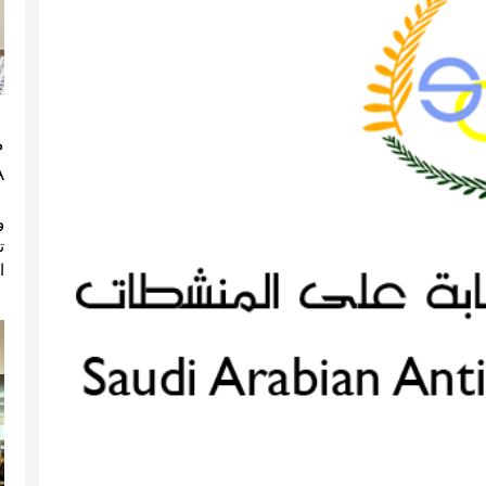
م
)
ا