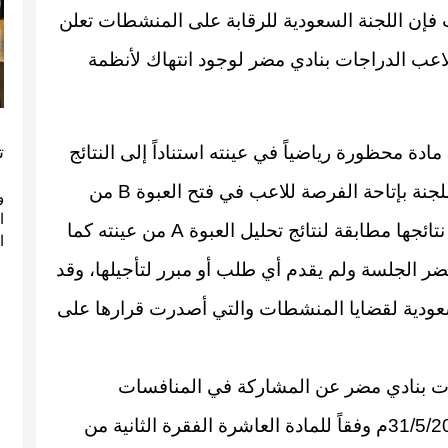
ات فإن اللجنة السعودية للرقابة على المنشطات تعلن
اعب الدراجات بنادي مضر لوجود انتهاك لأنظمة
ة محظورة رياضياً في عينته استناداً إلى النتائج
ت
الواردة من المختبر الدولي المعتمد باليونان، وقد قامت اللجنة بإتاحة الفرصة للاعب في فتح العبوة B من
و
عينته وقد قام اللاعب بطلب تحليل العبوة B والتي جاءت نتائجها مطابقة لنتائج تحليل العبوة A من عينته كما
ا
ر الجلسة ولم يقدم أي طلب أو مبرر لتأجيلها، وقد
لسعودية لقضايا المنشطات والتي أصدرت قرارها على
جات بنادي مضر عن المشاركة في المنافسات
الرياضية داخلياً وخارجياً لمدة سنتين اعتباراً من تاريخ 31/5/2011م وفقاً للمادة العاشرة الفقرة الثانية من