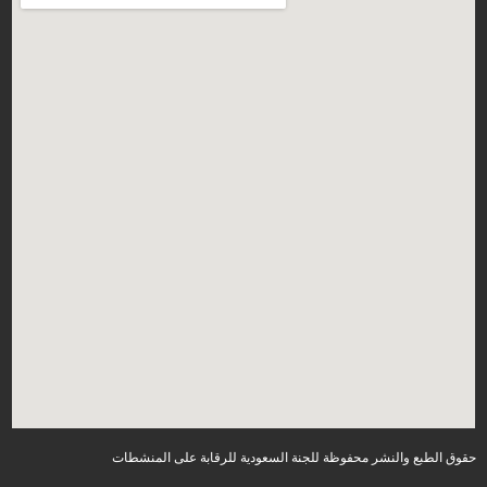
حقوق الطبع والنشر محفوظة للجنة السعودية للرقابة على المنشطات